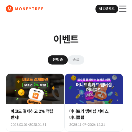
앱 다운로드
이벤트
모바일에서
머니트리 앱을
다운로드하세요
진행중
종료
App Store
Google Play
바코드 결제하고 2% 적립
머니트리 멤버십 서비스,
받자!
머니클럽
2025.03.01~2028.01.31
2025.11.07~2026.12.31