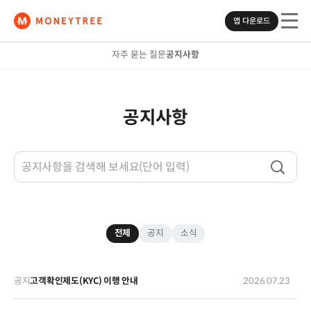
앱 다운로드
자주 묻는 질문
공지사항
모바일에서
공지사항
머니트리 앱을
다운로드하세요
App Store
Google Play
전체
공지
소식
공지
고객확인제도(KYC) 이행 안내
2026.07.23